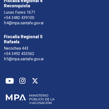
Fiscalía Regional 4
Reconquista
Lucas Funes 1671
+54 3482 439100
fr4@mpa.santafe.gov.ar
Fiscalía Regional 5
Rafaela
Necochea 443
+54 3492 453562
fr5@mpa.santafe.gov.ar